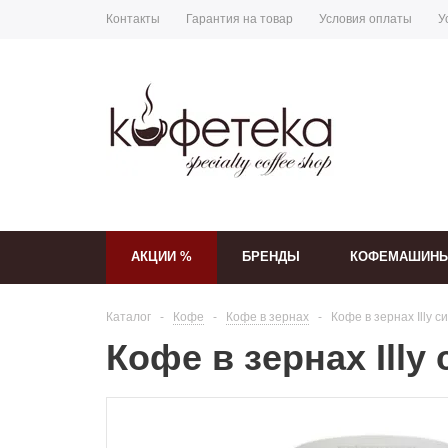
Контакты
Гарантия на товар
Условия оплаты
У
АКЦИИ %
БРЕНДЫ
КОФЕМАШИН
Каталог
-
Кофе
-
Кофе в зернах
-
Кофе в зернах Illy с
Кофе в зернах Illy