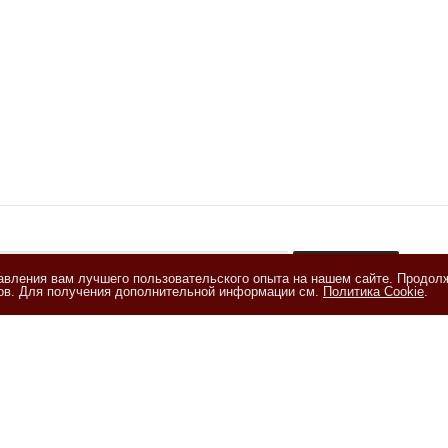
тавления вам лучшего пользовательского опыта на нашем сайте. Продол
+
лов. Для получения дополнительной информации см.
Политика Cookie
.
акомлен(а) с
Политикой обработки персональных данных
и даю
е на обработку персональных данных на условиях, изложенных в
и на обработку персональных данных
ия
Помощь
Информация