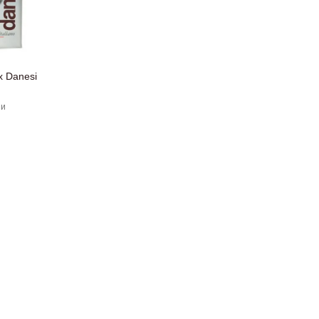
х Danesi
ии