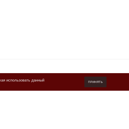
жая использовать данный
7 (800) 550-20-87
ПРИНЯТЬ
Пн-Пт 10.00-19.00 (мск)
info@kofeteka.ru