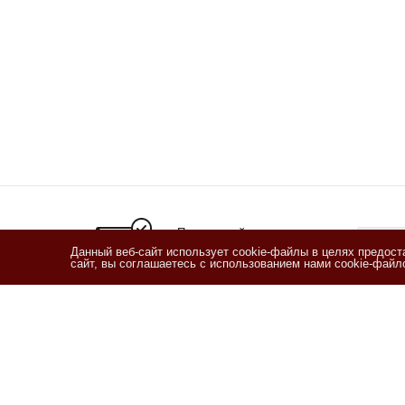
Подписывайтесь
на новости и акции
Данный веб-сайт использует cookie-файлы в целях предос
сайт, вы соглашаетесь с использованием нами cookie-фай
Я озн
согласи
Согласи
2011 - 2026 © Кофетека
Компан