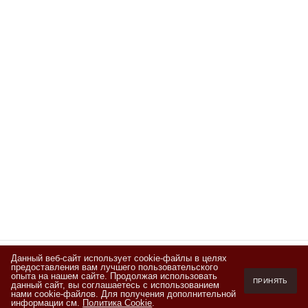
Данный веб-сайт использует cookie-файлы в целях
предоставления вам лучшего пользовательского
Подписывайтесь
опыта на нашем сайте. Продолжая использовать
ПРИНЯТЬ
данный сайт, вы соглашаетесь с использованием
на новости и акции
нами cookie-файлов. Для получения дополнительной
информации см.
Политика Cookie
.