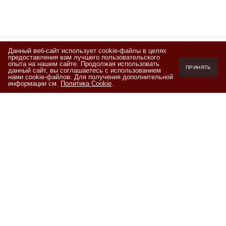
Данный веб-сайт использует cookie-файлы в целях
предоставления вам лучшего пользовательского
Подписывайтесь
опыта на нашем сайте. Продолжая использовать
ПРИНЯТЬ
данный сайт, вы соглашаетесь с использованием
на новости и акции
нами cookie-файлов. Для получения дополнительной
информации см.
Политика Cookie
.
Я ознакомлен(а) с
Политикой обработки персональных данных
и
даю согласие на обработку персональных данных на условиях,
изложенных в
Согласии на обработку персональных данных
+7 (800) 550-20-87
Пн-Пт 10.00-19.00 (мск)
info@kofeteka.ru
2011 - 2026 © Кофетека
Компания
Помощь
Информация