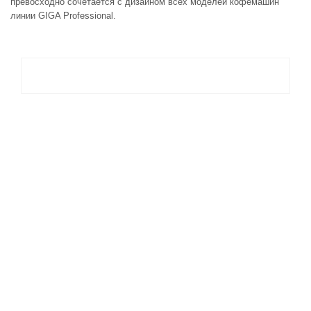
превосходно сочетается с дизайном всех моделей кофемашин
линии GIGA Professional.