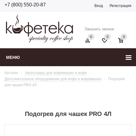
+7 (800) 550-20-87
Вход
Регистрация
Заказать звонок
0
0
0
МЕНЮ
Каталог
-
Аксессуары для кофемашин и кофе
-
Дополнительное оборудование для кофе и кофемашин
-
Подогрев
для чашек PRO 4Л
Подогрев для чашек PRO 4Л