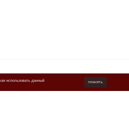
жая использовать данный
7 (800) 550-20-87
ПРИНЯТЬ
Пн-Пт 10.00-19.00 (мск)
info@kofeteka.ru