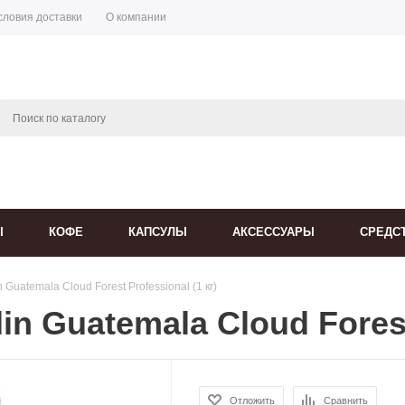
словия доставки
О компании
Ы
КОФЕ
КАПСУЛЫ
АКСЕССУАРЫ
СРЕДС
 Guatemala Cloud Forest Professional (1 кг)
n Guatemala Cloud Forest 
Отложить
Сравнить