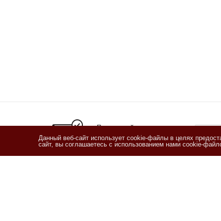
Подписывайтесь
на новости и акции
Данный веб-сайт использует cookie-файлы в целях предос
сайт, вы соглашаетесь с использованием нами cookie-фай
Я озн
согласи
Согласи
2011 - 2026 © Кофетека
Компан