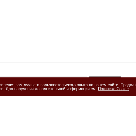
тавления вам лучшего пользовательского опыта на нашем сайте. Продол
+
лов. Для получения дополнительной информации см.
Политика Cookie
.
акомлен(а) с
Политикой обработки персональных данных
и даю
е на обработку персональных данных на условиях, изложенных в
и на обработку персональных данных
ия
Помощь
Информация