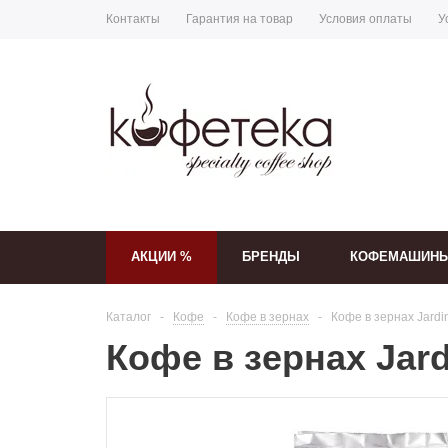
Контакты
Гарантия на товар
Условия оплаты
У
АКЦИИ %
БРЕНДЫ
КОФЕМАШИН
Каталог
-
Кофе
-
Кофе в зернах
-
Кофе в зернах Jardin
Кофе в зернах Jardi