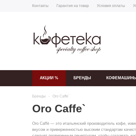
Контакты
Гарантия на товар
Условия оплаты
У
АКЦИИ %
БРЕНДЫ
КОФЕМАШИН
Бренды
-
Oro Caffe`
Oro Caffe`
Oro Caffè — это итальянский производитель кофе, из
вкусом и приверженностью высоким стандартам качест
следует проверенным рецептурам, чтобы создавать ко