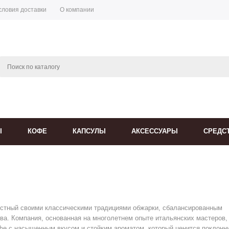
словия доставки
О компании
Ы
КОФЕ
КАПСУЛЫ
АКСЕССУАРЫ
СРЕДС
вестный своими классическими традициями обжарки, сбалансированным
ва. Компания, основанная на многолетнем опыте итальянских мастеров,
фе с насыщенным вкусом и стойким ароматом, который ценится поклонн