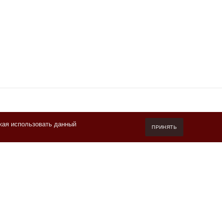
жая использовать данный
7 (800) 550-20-87
ПРИНЯТЬ
Пн-Пт 10.00-19.00 (мск)
info@kofeteka.ru
Читайте отзывы покупателей и оценивайте