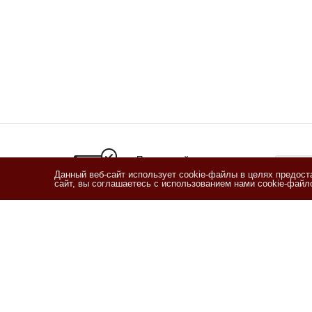
Подписывайтесь
на новости и акции
Данный веб-сайт использует cookie-файлы в целях предос
сайт, вы соглашаетесь с использованием нами cookie-фай
Я озн
согласи
Согласи
2011 - 2026 © Кофетека
Компан
О компан
Новости