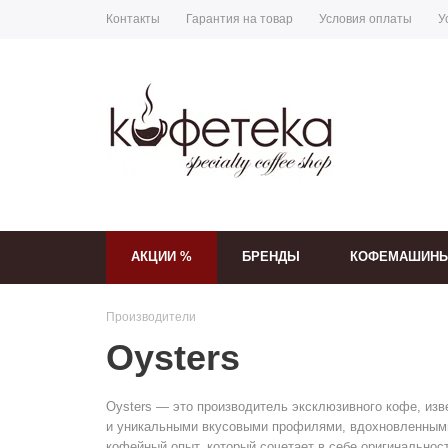
Контакты
Гарантия на товар
Условия оплаты
У
АКЦИИ %
БРЕНДЫ
КОФЕМАШИН
Производители
Oysters
Oysters — это производитель эксклюзивного кофе, из
и уникальными вкусовыми профилями, вдохновленными
кофейный опыт, который сочетает в себе оригинальност