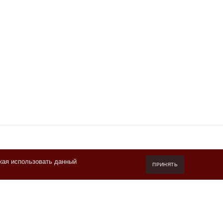
жая использовать данный
7 (800) 550-20-87
ПРИНЯТЬ
Пн-Пт 10.00-19.00 (мск)
info@kofeteka.ru