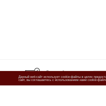
Подписывайтесь
на новости и акции
Данный веб-сайт использует cookie-файлы в целях предос
сайт, вы соглашаетесь с использованием нами cookie-фай
Я озн
согласи
Согласи