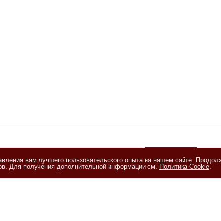
тавления вам лучшего пользовательского опыта на нашем сайте. Продол
+
лов. Для получения дополнительной информации см.
Политика Cookie
.
акомлен(а) с
Политикой обработки персональных данных
и даю
е на обработку персональных данных на условиях, изложенных в
и на обработку персональных данных