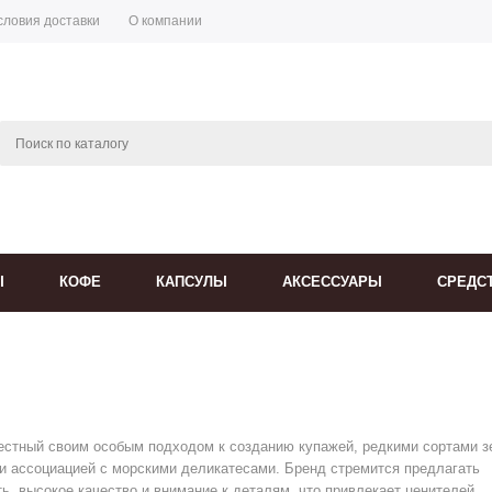
словия доставки
О компании
Ы
КОФЕ
КАПСУЛЫ
АКСЕССУАРЫ
СРЕДС
вестный своим особым подходом к созданию купажей, редкими сортами з
 ассоциацией с морскими деликатесами. Бренд стремится предлагать
ь, высокое качество и внимание к деталям, что привлекает ценителей,