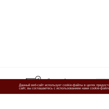
Подписывайтесь
на новости и акции
Данный веб-сайт использует cookie-файлы в целях предос
сайт, вы соглашаетесь с использованием нами cookie-фай
Я озн
согласи
Согласи