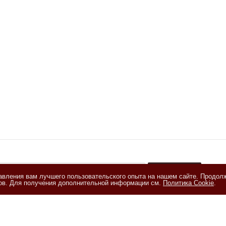
тавления вам лучшего пользовательского опыта на нашем сайте. Продол
+
лов. Для получения дополнительной информации см.
Политика Cookie
.
акомлен(а) с
Политикой обработки персональных данных
и даю
е на обработку персональных данных на условиях, изложенных в
и на обработку персональных данных