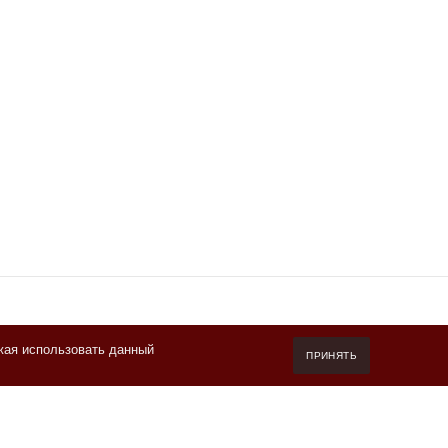
жая использовать данный
7 (800) 550-20-87
ПРИНЯТЬ
Пн-Пт 10.00-19.00 (мск)
info@kofeteka.ru