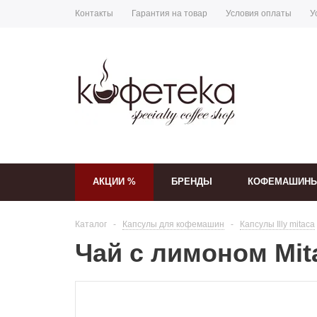
Контакты
Гарантия на товар
Условия оплаты
У
АКЦИИ %
БРЕНДЫ
КОФЕМАШИН
Каталог
-
Капсулы для кофемашин
-
Капсулы Illy mitaca
Чай с лимоном Mita