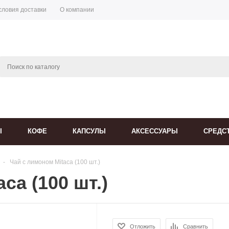
словия доставки
О компании
Ы
КОФЕ
КАПСУЛЫ
АКСЕССУАРЫ
СРЕДС
-
Чай с лимоном Mitaca (100 шт.)
ca (100 шт.)
Отложить
Сравнить