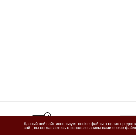
Подписывайтесь
на новости и акции
Данный веб-сайт использует cookie-файлы в целях предос
сайт, вы соглашаетесь с использованием нами cookie-фай
Я озн