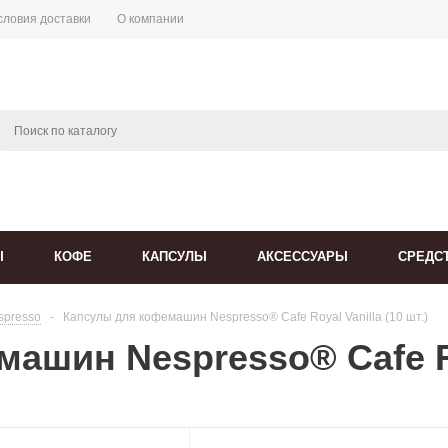
словия доставки
О компании
Ы
КОФЕ
КАПСУЛЫ
АКСЕССУАРЫ
СРЕДС
spresso
-
Капсулы для кофемашин Nespresso® Cafe Royal Vanilla (10 шт.)
ашин Nespresso® Cafe Ro