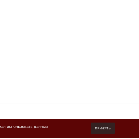
жая использовать данный
7 (800) 550-20-87
ПРИНЯТЬ
Пн-Пт 10.00-19.00 (мск)
info@kofeteka.ru