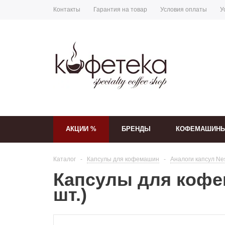
Контакты
Гарантия на товар
Условия оплаты
У
АКЦИИ %
БРЕНДЫ
КОФЕМАШИН
Каталог
-
Капсулы для кофемашин
-
Аналоги капсул Ne
Капсулы для кофем
шт.)