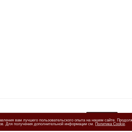
тавления вам лучшего пользовательского опыта на нашем сайте. Продол
+
лов. Для получения дополнительной информации см.
Политика Cookie
.
акомлен(а) с
Политикой обработки персональных данных
и даю