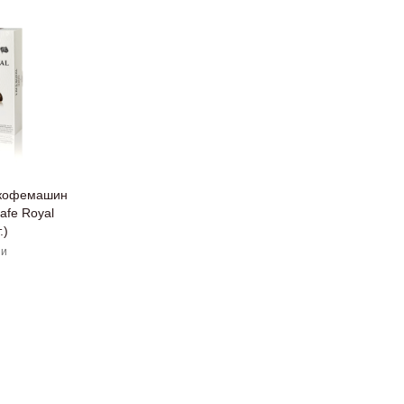
 кофемашин
afe Royal
.)
ии