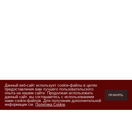
Данный веб-сайт использует cookie-файлы в целях
предоставления вам лучшего пользовательского
Подписывайтесь
опыта на нашем сайте. Продолжая использовать
ПРИНЯТЬ
данный сайт, вы соглашаетесь с использованием
на новости и акции
нами cookie-файлов. Для получения дополнительной
информации см.
Политика Cookie
.
Я ознакомлен(а) с
Политикой обработки персональных данных
и