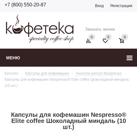
+7 (800) 550-20-87
Вход
Регистрация
Заказать звонок
0
0
0
МЕНЮ
Каталог
-
Капсулы для кофемашин
-
Аналоги капсул Nespresso
-
Капсулы для кофемашин Nespresso® Elite coffee Шоколадный миндаль
(10 шт.)
Капсулы для кофемашин Nespresso®
Elite coffee Шоколадный миндаль (10
шт.)