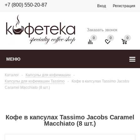
+7 (800) 550-20-87
Вход
Регистрация
Заказать звонок
0
0
0
МЕНЮ
Каталог
-
Капсулы для кофемашин
-
Капсулы для кофемашин Tassimo
-
Кофе в капсулах Tassimo Jacobs
Caramel Macchiato (8 шт.)
Кофе в капсулах Tassimo Jacobs Caramel
Macchiato (8 шт.)