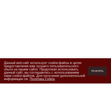
Данный веб-сайт использует cookie-файлы в целях
предоставления вам лучшего пользовательского
Подписывайтесь
опыта на нашем сайте. Продолжая использовать
ПРИНЯТЬ
данный сайт, вы соглашаетесь с использованием
на новости и акции
нами cookie-файлов. Для получения дополнительной
информации см.
Политика Cookie
.
Я ознакомлен(а) с
Политикой обработки персональных данных
и
даю согласие на обработку персональных данных на условиях,
изложенных в
Согласии на обработку персональных данных