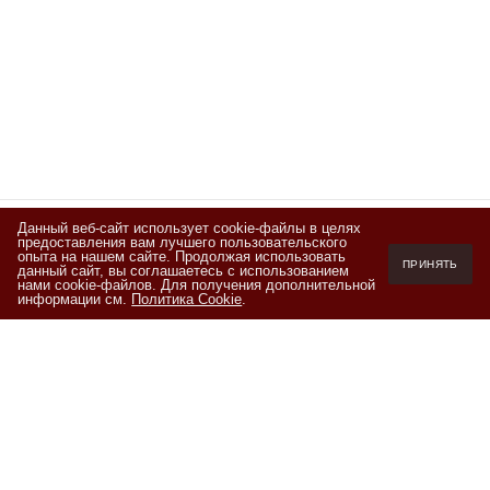
Данный веб-сайт использует cookie-файлы в целях
предоставления вам лучшего пользовательского
Подписывайтесь
опыта на нашем сайте. Продолжая использовать
ПРИНЯТЬ
данный сайт, вы соглашаетесь с использованием
на новости и акции
нами cookie-файлов. Для получения дополнительной
информации см.
Политика Cookie
.
Я ознакомлен(а) с
Политикой обработки персональных данных
и
даю согласие на обработку персональных данных на условиях,
изложенных в
Согласии на обработку персональных данных
+7 (800) 550-20-87
Пн-Пт 10.00-19.00 (мск)
info@kofeteka.ru