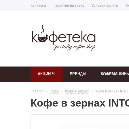
Контакты
Гарантия на товар
Условия оплаты
У
АКЦИИ %
БРЕНДЫ
КОФЕМАШИН
Каталог
-
Кофе
-
Кофе в зернах
-
Кофе в зернах INTO 
Кофе в зернах INTO