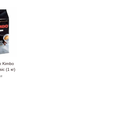
х Kimbo
ic (1 кг)
ии