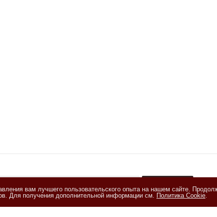
тавления вам лучшего пользовательского опыта на нашем сайте. Продол
+
лов. Для получения дополнительной информации см.
Политика Cookie
.
акомлен(а) с
Политикой обработки персональных данных
и даю