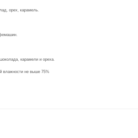
ад, орех, карамель.
офемашин.
 шоколада, карамели и ореха.
ой влажности не выше 75%