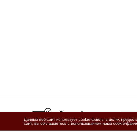
Подписывайтесь
на новости и акции
Данный веб-сайт использует cookie-файлы в целях предос
сайт, вы соглашаетесь с использованием нами cookie-фай
Я озн