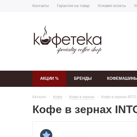
Контакты
Гарантия на товар
Условия оплаты
У
АКЦИИ %
БРЕНДЫ
КОФЕМАШИН
Каталог
-
Кофе
-
Кофе в зернах
-
Кофе в зернах INTO 
Кофе в зернах INTO