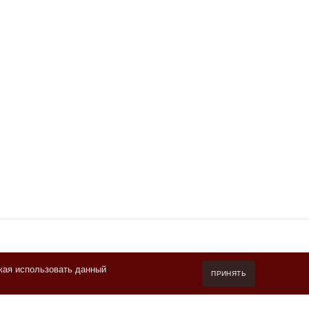
жая использовать данный
7 (800) 550-20-87
ПРИНЯТЬ
Пн-Пт 10.00-19.00 (мск)
info@kofeteka.ru