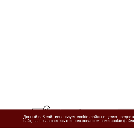
Подписывайтесь
на новости и акции
Данный веб-сайт использует cookie-файлы в целях предос
сайт, вы соглашаетесь с использованием нами cookie-фай
Я озн