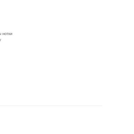
ы нотки
у