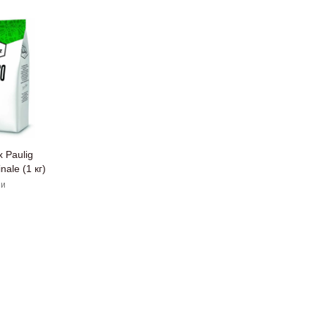
 Paulig
nale (1 кг)
ии