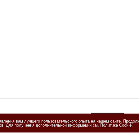
тавления вам лучшего пользовательского опыта на нашем сайте. Продол
+
лов. Для получения дополнительной информации см.
Политика Cookie
.
акомлен(а) с
Политикой обработки персональных данных
и даю