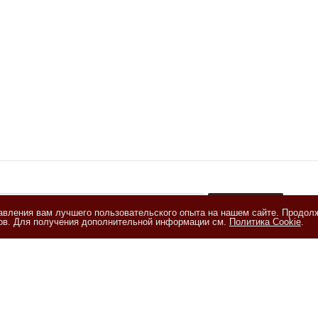
тавления вам лучшего пользовательского опыта на нашем сайте. Продол
+
лов. Для получения дополнительной информации см.
Политика Cookie
.
акомлен(а) с
Политикой обработки персональных данных
и даю
е на обработку персональных данных на условиях, изложенных в
и на обработку персональных данных
ия
Помощь
Информация