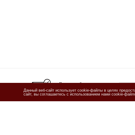
Подписывайтесь
на новости и акции
Данный веб-сайт использует cookie-файлы в целях предос
сайт, вы соглашаетесь с использованием нами cookie-фай
Я озн
согласи
Согласи
2011 - 2026 © Кофетека
Компан