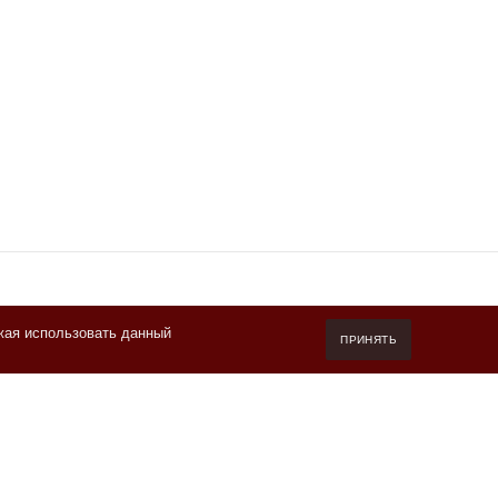
жая использовать данный
7 (800) 550-20-87
ПРИНЯТЬ
Пн-Пт 10.00-19.00 (мск)
info@kofeteka.ru