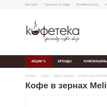
Контакты
Гарантия на товар
Условия оплаты
У
АКЦИИ %
БРЕНДЫ
КОФЕМАШИН
Каталог
-
Кофе
-
Кофе в зернах
-
Кофе в зернах Melitt
Кофе в зернах Melit