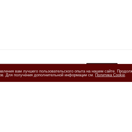
тавления вам лучшего пользовательского опыта на нашем сайте. Продол
+
лов. Для получения дополнительной информации см.
Политика Cookie
.
акомлен(а) с
Политикой обработки персональных данных
и даю
е на обработку персональных данных на условиях, изложенных в
и на обработку персональных данных
ия
Помощь
Информация
ии
Условия оплаты
Статьи
Условия доставки
Рецепты