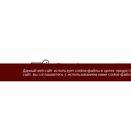
Подписывайтесь
на новости и акции
Данный веб-сайт использует cookie-файлы в целях предос
сайт, вы соглашаетесь с использованием нами cookie-фай
Я озн
согласи
Согласи
2011 - 2026 © Кофетека
Компан
О компан
Новости