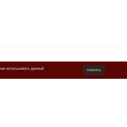
жая использовать данный
7 (800) 550-20-87
ПРИНЯТЬ
Пн-Пт 10.00-19.00 (мск)
info@kofeteka.ru
Читайте отзывы покупателей и оценивайте