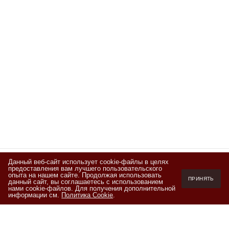
Данный веб-сайт использует cookie-файлы в целях
предоставления вам лучшего пользовательского
Подписывайтесь
опыта на нашем сайте. Продолжая использовать
ПРИНЯТЬ
данный сайт, вы соглашаетесь с использованием
на новости и акции
нами cookie-файлов. Для получения дополнительной
информации см.
Политика Cookie
.