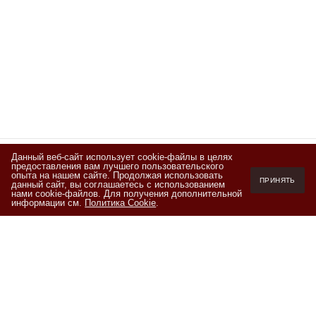
Данный веб-сайт использует cookie-файлы в целях
предоставления вам лучшего пользовательского
Подписывайтесь
опыта на нашем сайте. Продолжая использовать
ПРИНЯТЬ
данный сайт, вы соглашаетесь с использованием
на новости и акции
нами cookie-файлов. Для получения дополнительной
информации см.
Политика Cookie
.
Я ознакомлен(а) с
Политикой обработки персональных данных
и
даю согласие на обработку персональных данных на условиях,
изложенных в
Согласии на обработку персональных данных
+7 (800) 550-20-87