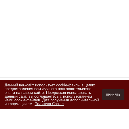
Данный веб-сайт использует cookie-файлы в целях
предоставления вам лучшего пользовательского
Подписывайтесь
опыта на нашем сайте. Продолжая использовать
ПРИНЯТЬ
данный сайт, вы соглашаетесь с использованием
на новости и акции
нами cookie-файлов. Для получения дополнительной
информации см.
Политика Cookie
.
Я ознакомлен(а) с
Политикой обработки персональных данных
и