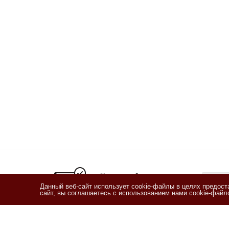
Подписывайтесь
на новости и акции
Данный веб-сайт использует cookie-файлы в целях предос
сайт, вы соглашаетесь с использованием нами cookie-фай
Я озн
согласи
Согласи