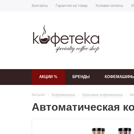
Контакты
Гарантия на товар
Условия оплаты
У
АКЦИИ %
БРЕНДЫ
КОФЕМАШИН
Каталог
-
Кофемашины
-
Зерновые кофемашины
-
Ав
Автоматическая к