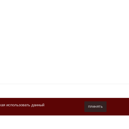
жая использовать данный
7 (800) 550-20-87
ПРИНЯТЬ
Пн-Пт 10.00-19.00 (мск)
info@kofeteka.ru