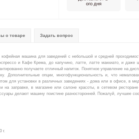
ого дня
ы о товаре
Задать вопрос
 кофейная машина для заведений с небольшой и средней проходимос
эспрессо и Кафе Крема, до капучино, латте, латте маккиато, и даже 
антированно получаете отличный напиток. Понятное управление на дисп
ку. Дополнительные опции, многофункциональность и, что немалова
м для установки в различных заведениях - дома или в офисе, в ме
и на заправке, в магазине или салоне красоты, в сетевом ресторане
ессуары делают машину поистине разносторонней. Пожалуй, лучшее со
 г.