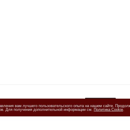
тавления вам лучшего пользовательского опыта на нашем сайте. Продол
+
лов. Для получения дополнительной информации см.
Политика Cookie
.
акомлен(а) с
Политикой обработки персональных данных
и даю
е на обработку персональных данных на условиях, изложенных в
и на обработку персональных данных