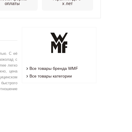
оплаты
х лет
тью. С её
шоколад с
лее легко
Все товары бренда WMF
жно, цена
Все товары категории
дицинском
 быстрого
отношение