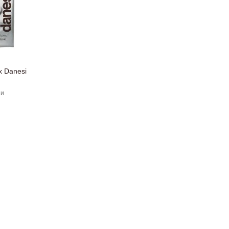
х Danesi
ии