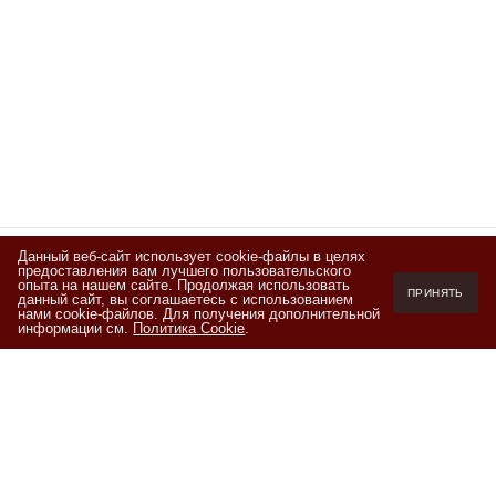
Данный веб-сайт использует cookie-файлы в целях
предоставления вам лучшего пользовательского
Подписывайтесь
опыта на нашем сайте. Продолжая использовать
ПРИНЯТЬ
данный сайт, вы соглашаетесь с использованием
на новости и акции
нами cookie-файлов. Для получения дополнительной
информации см.
Политика Cookie
.
Я ознакомлен(а) с
Политикой обработки персональных данных
и
даю согласие на обработку персональных данных на условиях,
изложенных в
Согласии на обработку персональных данных
+7 (800) 550-20-87