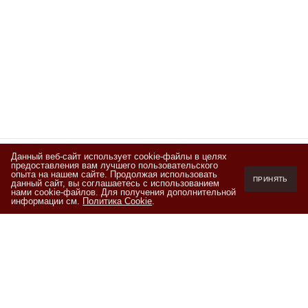
Данный веб-сайт использует cookie-файлы в целях
предоставления вам лучшего пользовательского
Подписывайтесь
опыта на нашем сайте. Продолжая использовать
ПРИНЯТЬ
данный сайт, вы соглашаетесь с использованием
на новости и акции
нами cookie-файлов. Для получения дополнительной
информации см.
Политика Cookie
.
Я ознакомлен(а) с
Политикой обработки персональных данных
и
даю согласие на обработку персональных данных на условиях,
изложенных в
Согласии на обработку персональных данных
+7 (800) 550-20-87