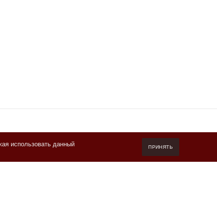
жая использовать данный
7 (800) 550-20-87
ПРИНЯТЬ
Пн-Пт 10.00-19.00 (мск)
info@kofeteka.ru