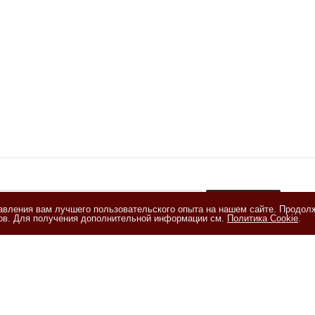
тавления вам лучшего пользовательского опыта на нашем сайте. Продол
+
лов. Для получения дополнительной информации см.
Политика Cookie
.
акомлен(а) с
Политикой обработки персональных данных
и даю
е на обработку персональных данных на условиях, изложенных в
и на обработку персональных данных
ия
Помощь
Информация