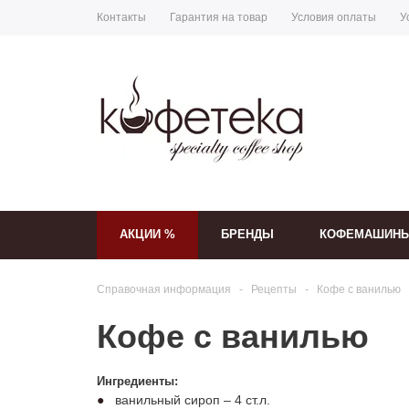
Контакты
Гарантия на товар
Условия оплаты
У
АКЦИИ %
БРЕНДЫ
КОФЕМАШИН
Справочная информация
-
Рецепты
-
Кофе с ванилью
Кофе с ванилью
Ингредиенты:
ванильный сироп – 4 ст.л.