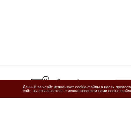
Подписывайтесь
на новости и акции
Данный веб-сайт использует cookie-файлы в целях предос
сайт, вы соглашаетесь с использованием нами cookie-фай
Я озн
согласи
Согласи
2011 - 2026 © Кофетека
Компан