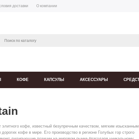
словия доставки
О компании
Ы
КОФЕ
КАПСУЛЫ
АКСЕССУАРЫ
СРЕДС
tain
т элитного кофе, известный безупречным качеством, мягким изысканным
и дорогих кофе в мире. Его производство в регионе Голубых гор строго
занимает лидирующие позиции на мировом рынке благодаря уникальному