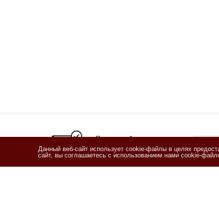
Подписывайтесь
на новости и акции
Данный веб-сайт использует cookie-файлы в целях предос
сайт, вы соглашаетесь с использованием нами cookie-фай
Я озн
согласи
Согласи
2011 - 2026 © Кофетека
Компан