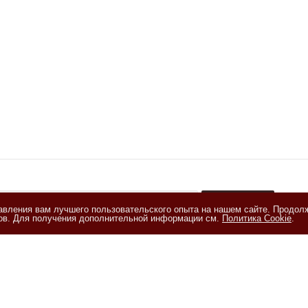
тавления вам лучшего пользовательского опыта на нашем сайте. Продол
+
лов. Для получения дополнительной информации см.
Политика Cookie
.
акомлен(а) с
Политикой обработки персональных данных
и даю
е на обработку персональных данных на условиях, изложенных в
и на обработку персональных данных
ия
Помощь
Информация