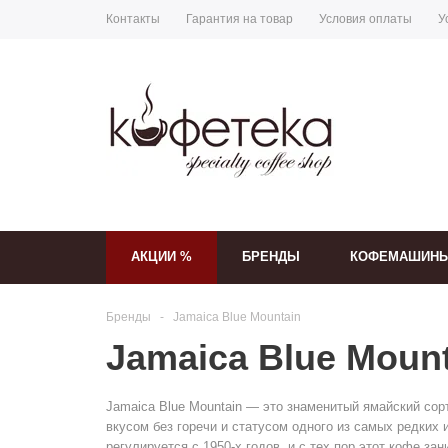
Контакты
Гарантия на товар
Условия оплаты
У
АКЦИИ %
БРЕНДЫ
КОФЕМАШИН
Бренды
-
Jamaica Blue Mountain
Jamaica Blue Moun
Jamaica Blue Mountain — это знаменитый ямайский сор
вкусом без горечи и статусом одного из самых редких 
регулируется с 1950-х годов, и с тех пор этот кофе 