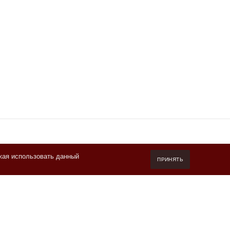
жая использовать данный
7 (800) 550-20-87
ПРИНЯТЬ
Пн-Пт 10.00-19.00 (мск)
info@kofeteka.ru