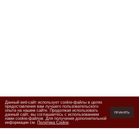
Данный веб-сайт использует cookie-файлы в целях
предоставления вам лучшего пользовательского
Подписывайтесь
опыта на нашем сайте. Продолжая использовать
ПРИНЯТЬ
данный сайт, вы соглашаетесь с использованием
на новости и акции
нами cookie-файлов. Для получения дополнительной
информации см.
Политика Cookie
.