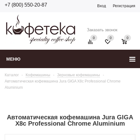
+7 (800) 550-20-87
Вход
Регистрация
Заказать звонок
0
0
0
МЕНЮ
Каталог
-
Кофемашины
-
Зерновые кофемашины
-
Автоматическая кофемашина Jura GIGA X8c Professional Chrome
Aluminium
Автоматическая кофемашина Jura GIGA
X8c Professional Chrome Aluminium