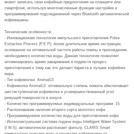
может записать свои кофейные предпочтения на планшете или
смартфоне, используя многочисленные функции настройки и
программирования подсоединенной через Bluetooth автоматической
кофемашины
Технические особенности
- Инновационная технология импульсного приготовления Pulse
Extraction Process (P.E.P): более длительное время экстракции,
основанное на оптимальной частоте работы помпы и прохождению
необходимого количества воды. Данная технология позволяет
оптимизировать время заваривания и подвести процесс
приготовления к тому как это делают бариста в лучших кофейнях
мира
- Тип кофемолки: AromaG3
- Кофемолка AromaG3: оптимальную степень помола обеспечивает
шестиступенчатая кофемолка и усовершенствованный угол
режущей поверхности в конусе
- Количество программируемых индивидуальных программ: 15
- Распознавание наличия второго сорта молотого кофе
- Программируемое количество воды для приготовления кофе
- Интеллектуальная система подачи воды Intelligent Water System
(I.W.S): автоматически распознает фильтр, CLARIS Smart
превосходно очищает воду и защищает кофемашину от